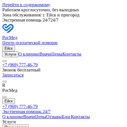
Перейти к содержимому
Работаем круглосуточно, без выходных
Зона обслуживания: г.
Ейск
и пригород
Экстренная помощь 24/7
24/7
РосМед
Центр психической помощи
Ейск
О клинике
Врачи
Цены
Контакты
Услуги
+7 (969) 777-46-79
Звонок бесплатный
Записаться
R
РосМед
Ейск
+7 (969) 777-46-79
Экстренная помощь 24/7
О клинике
Врачи
Цены
Отзывы
Блог
Контакты
Услуги