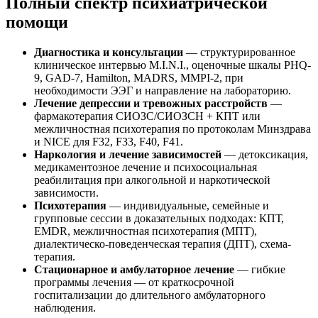
Полный спектр психиатрической
помощи
Диагностика и консультации
— структурированное
клиническое интервью M.I.N.I., оценочные шкалы PHQ-
9, GAD-7, Hamilton, MADRS, MMPI-2, при
необходимости ЭЭГ и направление на лабораторию.
Лечение депрессии и тревожных расстройств
—
фармакотерапия СИОЗС/СИОЗСН + КПТ или
межличностная психотерапия по протоколам Минздрава
и NICE для F32, F33, F40, F41.
Наркология и лечение зависимостей
— детоксикация,
медикаментозное лечение и психосоциальная
реабилитация при алкогольной и наркотической
зависимости.
Психотерапия
— индивидуальные, семейные и
групповые сессии в доказательных подходах: КПТ,
EMDR, межличностная психотерапия (МПТ),
диалектическо-поведенческая терапия (ДПТ), схема-
терапия.
Стационарное и амбулаторное лечение
— гибкие
программы лечения — от краткосрочной
госпитализации до длительного амбулаторного
наблюдения.